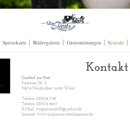
Speisekarte
Bildergalerie
Gästemeinungen
Kontakt
Kontakt
Gasthof zur Post
Passauer Str. 2
94154 Neukirchen vorm Wald
Telefon: 08504 1749
Telefax: 08504 4663
E-Mail: wagnermich92@yahoo.de
Internet: www.zurpost-muttenhammer.de